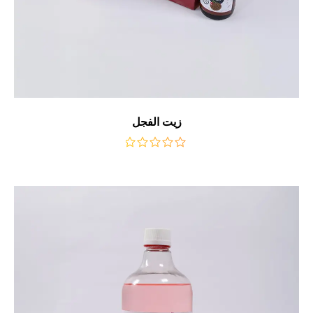
زيت الفجل
من
5