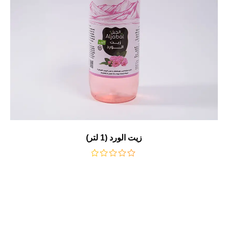
زيت الورد (1 لتر)
من
5