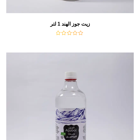
زيت جوز الهند 1 لتر
من
5