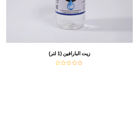
زيت البارافين (1 لتر)
من
5