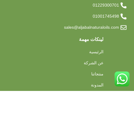
01229300701
01001745498
sales@aljabalnaturaloils.com
لينكات مهمة
الرئيسية
عن الشركة
منتجاتنا
المدونة
تواصل معنا
© 2025
وكالة فضاء
. جميع الحقوق محفوظة.
الشروط والأحكام
سياسة الخصوصية