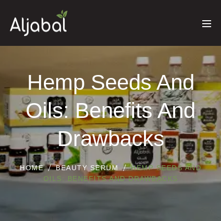
Hemp Seeds And
Oils: Benefits And
Drawbacks
HOME
BEAUTY SERUM
HEMP SEEDS AND
OILS: BENEFITS AND DRAWBACKS